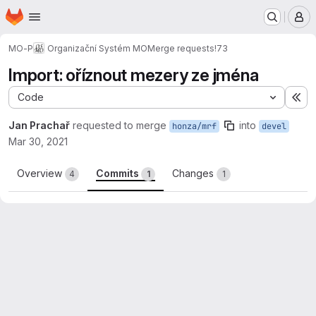
Homepage
Skip to main content
M
MO-P
Organizační Systém MO
Merge requests
!73
Import: oříznout mezery ze jména
Code
Ex
Jan Prachař
requested to merge
into
honza/mrf
devel
Mar 30, 2021
Overview
Commits
Changes
4
1
1