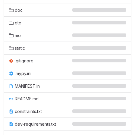
doc
etc
mo
static
.gitignore
.mypy.ini
MANIFEST.in
README.md
constraints.txt
dev-requirements.txt