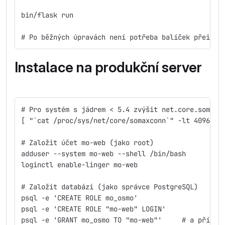
bin/flask run
# Po běžných úpravách není potřeba balíček přeinst
Instalace na produkční server
# Pro systém s jádrem < 5.4 zvýšit net.core.somaxc
[ "`cat /proc/sys/net/core/somaxconn`" -lt 4096 ] 
# Založit účet mo-web (jako root)
adduser --system mo-web --shell /bin/bash
loginctl enable-linger mo-web
# Založit databázi (jako správce PostgreSQL)
psql -e 'CREATE ROLE mo_osmo'
psql -e 'CREATE ROLE "mo-web" LOGIN'
psql -e 'GRANT mo_osmo 