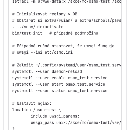
setfacl -m u:www-data:x /akce/mo/osmo-test /akce/m
# Inicializovat regiony v DB
# Obstarat si extra/ruian/ a extra/schools/parsed/
. ../venv/bin/activate
bin/test-init	# případně podmnožinu
# Případně ručně otestovat, že uwsgi funguje
# uwsgi --ini etc/osmo.ini
# Založit ~/.config/systemd/user/osmo_test.service
systemctl --user daemon-reload
systemctl --user enable osmo_test.service
systemctl --user start osmo_test.service
systemctl --user status osmo_test.service
# Nastavit nginx:
location /osmo-test {
	include uwsgi_params;
	uwsgi_pass unix:/akce/mo/osmo-test/var/osm
}