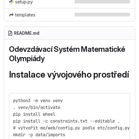
setup.py
templates
README.md
Odevzdávací Systém Matematické
Olympiády
Instalace vývojového prostředí
python3 -m venv venv
. venv/bin/activate
pip install wheel
pip install -c constraints.txt --editable .
# vytvořit mo/web/config.py podle etc/config.py.ex
mkdir -p data/imports