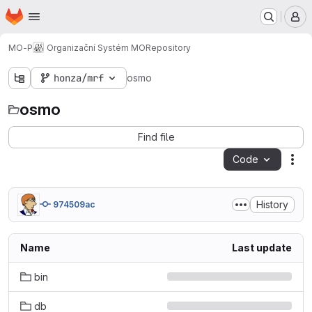
Homepage
Skip to main content
M
MO-P
Organizační Systém MO
Repository
honza/mrf
osmo
osmo
Find file
Code
Act
History
974509ac
Name
Last update
bin
db