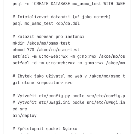
psql -e 'CREATE DATABASE mo_osmo_test WITH OWNER=m
# Inicializovat databázi (už jako mo-web)
psql mo_osmo_test <db/db.ddl
# Založit adresář pro instanci
mkdir /akce/mo/osmo-test
chmod 770 /akce/mo/osmo-test
setfacl -m u:mo-web:rwx -m g:mo:rwx /akce/mo/osmo-
setfacl -d -m u:mo-web:rwx -m g:mo:rwx /akce/mo/os
# Zbytek jako uživatel mo-web v /akce/mo/osmo-test
git clone <repozitář> src
# Vytvořit etc/config.py podle src/etc/config.py.e
# Vytvořit etc/uwsgi.ini podle src/etc/uwsgi.ini.e
cd src
bin/deploy
# Zpřístupnit socket Nginxu