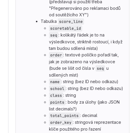
(představuji si použití třeba
"Přegenerováno po reklamaci bodů
od soutěžícího XY")
Tabulka
score_line
scoretable_id
: kolikátý řádek je to na
seq
výsledkovce, striktně rostoucí, i když
tam budou sdílená místa)
: textové políčko pořadí tak,
order
jak je zobrazeno na výsledkovce
(bude se lišit od čísla v
u
seq
sdílených míst)
: string (bez ID nebo odkazu)
name
: string (bez ID nebo odkazu)
school
: string
class
: body za úlohy (jako JSON
points
list decimals?)
: decimal
total_points
: stringová reprezentace
order_key
klíče použitého pro řazení