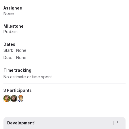
Attributes
Assignee
None
Milestone
Podzim
Dates
Start:
None
Due:
None
Time tracking
No estimate or time spent
3 Participants
Development
1