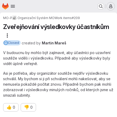
Homepage
Skip to main content
M
MO-P
Organizační Systém MO
Work items
#209
Zveřejňování výsledkovky účastníkům
More actions
created
by
Martin Mareš
Closed
V budoucnu by mohlo být zajímavé, aby účastníci po uzavření
soutěže viděli i výsledkovku. Případně aby výsledkovky byly
vidět úplně veřejně.
Asi je potřeba, aby organizátor soutěže nejdřív výsledkovku
schválil. My bychom si ji při schválení mohli nakešovat, aby se
nemusela pokaždé počítat znovu. Případně bychom pak mohli
zobrazovat i výsledkovky minulých ročníků, od kterých jsme už
smazali submity.
👍
👎
0
0