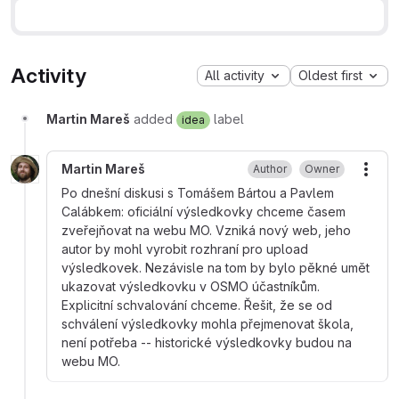
Activity
All activity
Oldest first
Martin Mareš
added
label
idea
Martin Mareš
Author
Owner
More
Po dnešní diskusi s Tomášem Bártou a Pavlem
Calábkem: oficiální výsledkovky chceme časem
zveřejňovat na webu MO. Vzniká nový web, jeho
autor by mohl vyrobit rozhraní pro upload
výsledkovek. Nezávisle na tom by bylo pěkné umět
ukazovat výsledkovku v OSMO účastníkům.
Explicitní schvalování chceme. Řešit, že se od
schválení výsledkovky mohla přejmenovat škola,
není potřeba -- historické výsledkovky budou na
webu MO.