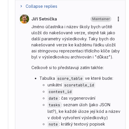
Collapse replies
Jiří Setnička
Maintainer
More
Jméno účastníka i název školy bych určitě
uložil do nakešované verze, stejně tak jako
další parametry výsledkovky. Taky bych do
nakešované verze ke každému řádku uložil
asi stringovou reprezentaci třídícího klíče (aby
byl v výsledkovkou archivován i "důkaz").
Celkově si to představuji zatím takhle:
Tabulka
ve které bude:
score_table
unikátní
scoretable_id
contest_id
: čas vygenerování
date
: seznam úloh (jako JSON
tasks
list?), ke každé úloze její kód a název
v době vytvoření výsledkovky)
: krátký textový popisek
note