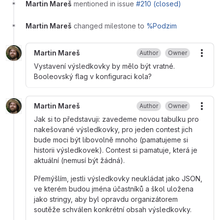
Martin Mareš
mentioned in issue
#210 (closed)
Martin Mareš
changed milestone to
%Podzim
Martin Mareš
Author
Owner
More
Vystavení výsledkovky by mělo být vratné.
Booleovský flag v konfiguraci kola?
Martin Mareš
Author
Owner
More
Jak si to představuji: zavedeme novou tabulku pro
nakešované výsledkovky, pro jeden contest jich
bude moci být libovolně mnoho (pamatujeme si
historii výsledkovek). Contest si pamatuje, která je
aktuální (nemusí být žádná).
Přemýšlím, jestli výsledkovky neukládat jako JSON,
ve kterém budou jména účastníků a škol uložena
jako stringy, aby byl opravdu organizátorem
soutěže schválen konkrétní obsah výsledkovky.