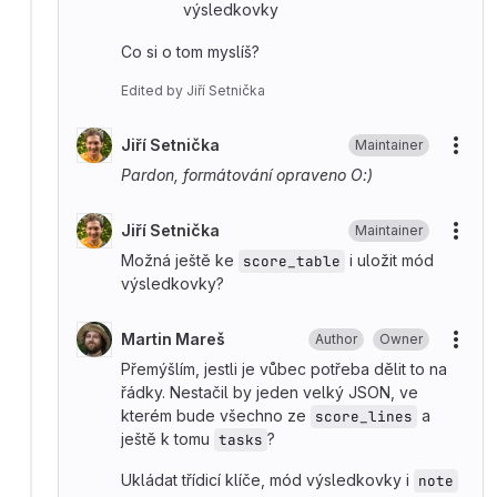
výsledkovky
Co si o tom myslíš?
Edited
by
Jiří Setnička
Jiří Setnička
Maintainer
More
Pardon, formátování opraveno O:)
Jiří Setnička
Maintainer
More
Možná ještě ke
i uložit mód
score_table
výsledkovky?
Martin Mareš
Author
Owner
More
Přemýšlím, jestli je vůbec potřeba dělit to na
řádky. Nestačil by jeden velký JSON, ve
kterém bude všechno ze
a
score_lines
ještě k tomu
?
tasks
Ukládat třídicí klíče, mód výsledkovky i
note