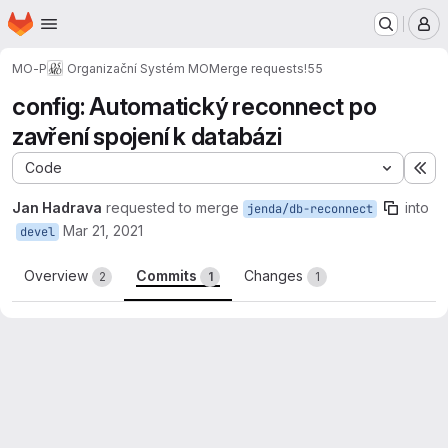
Homepage
Skip to main content
M
MO-P
Organizační Systém MO
Merge requests
!55
config: Automatický reconnect po
zavření spojení k databázi
Code
Ex
Jan Hadrava
requested to merge
into
jenda/db-reconnect
Mar 21, 2021
devel
Overview
Commits
Changes
2
1
1